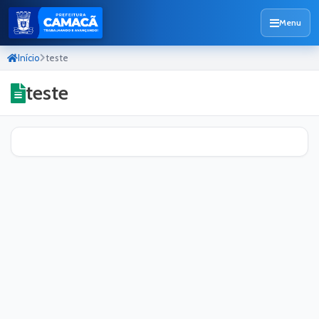
Menu
Início
teste
teste