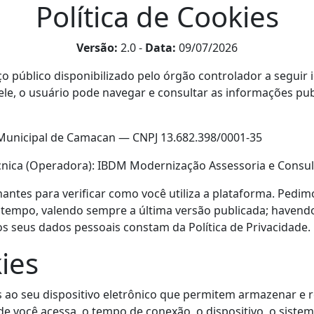
Política de Cookies
Versão:
2.0 -
Data:
09/07/2026
o público disponibilizado pelo órgão controlador a seguir 
e, o usuário pode navegar e consultar as informações publi
 Municipal de Camacan — CNPJ 13.682.398/0001-35
nica (Operadora): IBDM Modernização Assessoria e Consul
lhantes para verificar como você utiliza a plataforma. Pedim
 tempo, valendo sempre a última versão publicada; havendo 
 seus dados pessoais constam da Política de Privacidade.
ies
 ao seu dispositivo eletrônico que permitem armazenar e 
de você acessa, o tempo de conexão, o dispositivo, o sistem