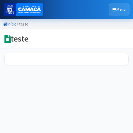
Menu
Início
teste
teste