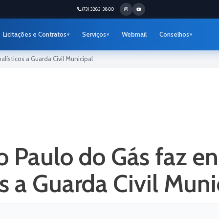
(73) 3283-3800
Licitações e Contratos
Serviços
Webmail
Conselhos
lísticos a Guarda Civil Municipal
o Paulo do Gás faz e
os a Guarda Civil Muni