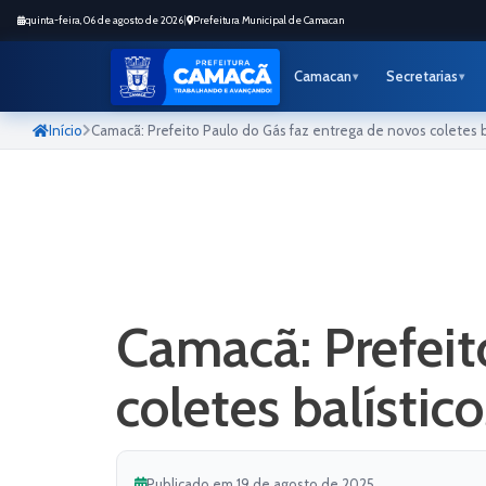
quinta-feira, 06 de agosto de 2026
|
Prefeitura Municipal de Camacan
Camacan
Secretarias
Início
Camacã: Prefeito Paulo do Gás faz entrega de novos coletes ba
Camacã: Prefeit
coletes balístic
Publicado em 19 de agosto de 2025