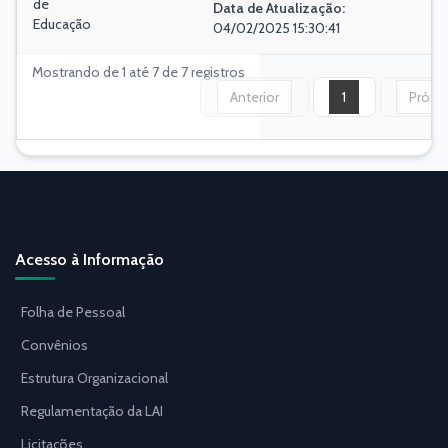
de
Data de Atualização:
Educação
04/02/2025 15:30:41
Mostrando de 1 até 7 de 7 registros
Anterior
1
Próxi
Acesso à Informação
Folha de Pessoal
Convênios
Estrutura Organizacional
Regulamentação da LAI
Licitações