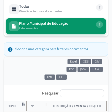
Todas
7
Visualizar todos os documentos
Plano Municipal de Educação
7
7 documentos
Selecione uma categoria para filtrar os documentos
Excel
ODS
CSV
resultados por página
PDF
JSON
HTML
XML
TXT
Pesquisar
TIPO
Nº
DESCRIÇÃO / EMENTA / OBJETO