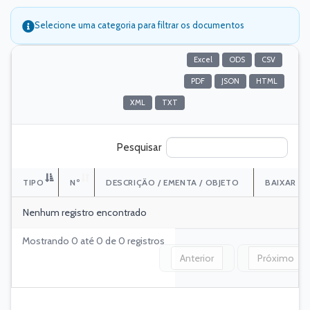
Selecione uma categoria para filtrar os documentos
Excel
ODS
CSV
resultados por página
PDF
JSON
HTML
XML
TXT
Pesquisar
TIPO
Nº
DESCRIÇÃO / EMENTA / OBJETO
BAIXAR
Nenhum registro encontrado
Mostrando 0 até 0 de 0 registros
Anterior
Próximo