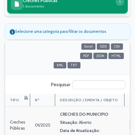
Creches Públicas
1
1 documento
Selecione uma categoria para filtrar os documentos
Excel
ODS
CSV
resultados por página
PDF
JSON
HTML
XML
TXT
Pesquisar
TIPO
Nº
DESCRIÇÃO / EMENTA / OBJETO
CRECHES DO MUNICIPIO
Creches
Situação:
Aberto
01/2025
Públicas
Data de Atualização: