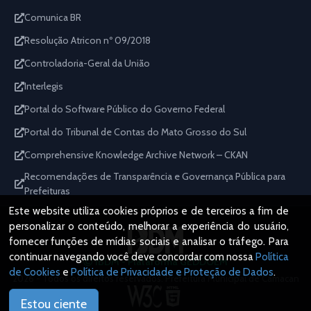
Comunica BR
Resolução Atricon nº 09/2018
Controladoria-Geral da União
Interlegis
Portal do Software Público do Governo Federal
Portal do Tribunal de Contas do Mato Grosso do Sul
Comprehensive Knowledge Archive Network – CKAN
Recomendações de Transparência e Governança Pública para
Prefeituras
Este website utiliza cookies próprios e de terceiros a fim de
personalizar o conteúdo, melhorar a experiência do usuário,
fornecer funções de mídias sociais e analisar o tráfego. Para
continuar navegando você deve concordar com nossa
Política
IBDM - Plataforma GEDDOEM
de Cookies
e
Política de Privacidade e Proteção de Dados
.
2026 - Todos os direitos reservados. Prefeitura Municipal de Camacan
Estou ciente