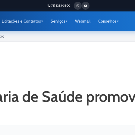
(73) 3283-3800
Licitações e Contratos
Serviços
Webmail
Conselhos
oxo
aria de Saúde promo