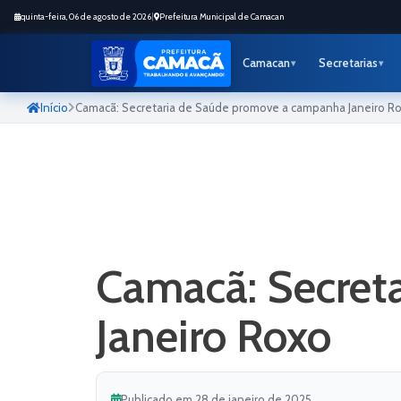
quinta-feira, 06 de agosto de 2026
|
Prefeitura Municipal de Camacan
Camacan
Secretarias
Início
Camacã: Secretaria de Saúde promove a campanha Janeiro R
Camacã: Secret
Janeiro Roxo
Publicado em 28 de janeiro de 2025