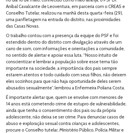
no dia 18 de maio, conhecido como maio laranja, o PSF Dr.
Aníbal Cavalcante de Leoventura, em parceria com o CREAS e
Conselho Tutelar, realizou na manhã desta quarta-feira (29),
uma panfletagem na entrada do distrito, nas proximidades
das Casas Novas.
O trabalho contou com a presença da equipe do PSF e foi
estendido dentro do distrito com divulgação através de um
carro de som, com informações e orientações a comunidade,
no sentido de alertar e apoiar essa luta. “Nosso intuito de
conscientizar e lembrar a população sobre esse tema tão
importante na sociedade, a importância dos pais sempre
estarem atentos e todo cuidado com seus filhos, não deixem
eles sozinhos para que não haja oportunidade deles serem
abusados sexualmente”, lembrou a Enfermeira Poliana Costa.
É importante alertar que, quem se envolve com menores de
14 anos está cometendo crime de estupro de vulnerabilidade,
ainda que tenha o consentimento dos pais ou da própria
adolescente, não deixa se ser crime. Para denunciar casos de
abuso e exploração sexual contra crianças e adolescentes,
procure o Conselho tutelar, Ministério Público, Polícia Militar e