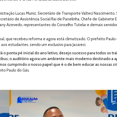
tração Lucas Muniz, Secretário de Transporte Valteci Nascimento, S
cretário de Assistência Social Rai de Panelinha, Chefe de Gabinete E
ny Azevedo, representantes do Conselho Tutelar e demais servidor
al, que recebeu reforma e agora está climatizado. O prefeito Paulo
 aos estudantes, sendo um exclusivo para Jacareci.
dá o ponta pé inicial do ano letivo, desejo sucesso para todos os 
ibus, o auditório agora um ambiente mais moderno destinado a apr
emos cumprindo o nosso papel que é o de bem educar as nossas cria
eito Paulo do Gás.