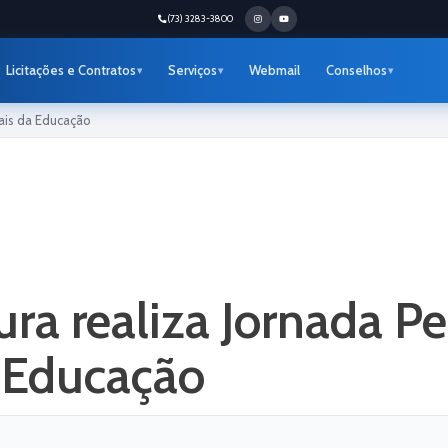
(73) 3283-3800
Licitações e Contratos
Serviços
Webmail
Conselhos
nais da Educação
ura realiza Jornada P
a Educação