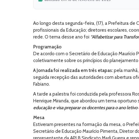
Ao longo desta segunda-feira, (17), a Prefeitura d
profissionais da Educação; diretores escolares, co
rede. O tema desse ano foi
“Alfabetizar para Transfo
Programação
De acordo com o Secretário de Educação Maurício Pi
coletivamente sobre os princípios do planejamento
A Jornada foi realizada em três etapas:
pela manhã,
seguida recepção das autoridades com abertura ofic
Fabiano.
A tarde a palestra foi conduzida pela professora Ro
Henrique Miranda, que abordou um tema oportuno so
educação e visa preparar os docentes para o ano letivo q
Mesa
Estiveram presentes na formação da mesa, o Prefeito
Secretário de Educação Maurício Pimenta, Diretor 
representante da APLB Sindicato Marli Guerra e rep