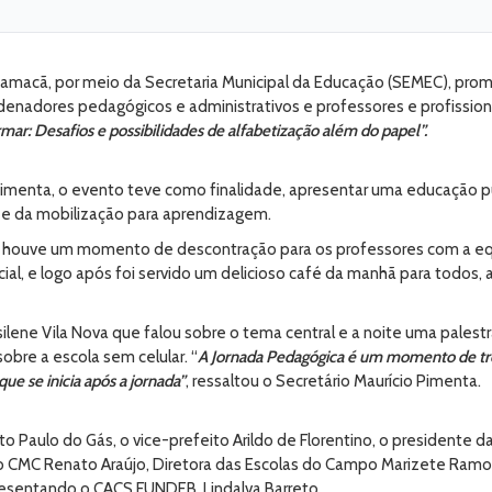
e Camacã, por meio da Secretaria Municipal da Educação (SEMEC), pr
ordenadores pedagógicos e administrativos e professores e profissio
rmar: Desafios e possibilidades de alfabetização além do papel”.
menta, o evento teve como finalidade, apresentar uma educação públ
 e da mobilização para aprendizagem.
 houve um momento de descontração para os professores com a equ
ial, e logo após foi servido um delicioso café da manhã para todo
silene Vila Nova que falou sobre o tema central e a noite uma pales
bre a escola sem celular. “
A Jornada Pedagógica é um momento de troc
ue se inicia após a jornada”
, ressaltou o Secretário Maurício Pimenta.
 Paulo do Gás, o vice-prefeito Arildo de Florentino, o presidente d
do CMC Renato Araújo, Diretora das Escolas do Campo Marizete Ramo
resentando o CACS FUNDEB, Lindalva Barreto.