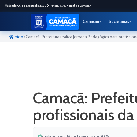
sábado, 08 de agosto de 2026
|
Prefeitura Municipal de Camacan
Camacan
Secretarias
Início
Camacã: Prefeitura realiza Jornada Pedagógica para profissio
Camacã: Prefeit
profissionais d
Publicado em 18 de fevereiro de 2025