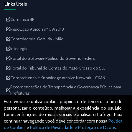
Links Úteis
Comunica BR
Resolução Atricon nº 09/2018
Controladoria-Geral da União
Interlegis
Portal do Software Público do Governo Federal
Portal do Tribunal de Contas do Mato Grosso do Sul
Comprehensive Knowledge Archive Network – CKAN
Recomendações de Transparência e Governança Pública para
Prefeituras
Este website utiliza cookies próprios e de terceiros a fim de
personalizar o conteúdo, melhorar a experiência do usuário,
fornecer funções de mídias sociais e analisar o tráfego. Para
continuar navegando você deve concordar com nossa
Política
IBDM - Plataforma GEDDOEM
de Cookies
e
Política de Privacidade e Proteção de Dados
.
2026 - Todos os direitos reservados. Prefeitura Municipal de Camacan