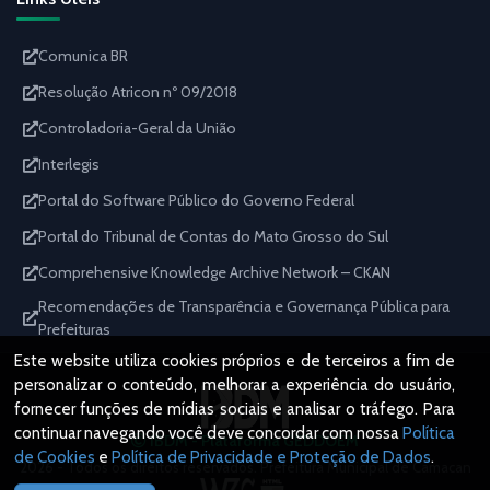
Comunica BR
Resolução Atricon nº 09/2018
Controladoria-Geral da União
Interlegis
Portal do Software Público do Governo Federal
Portal do Tribunal de Contas do Mato Grosso do Sul
Comprehensive Knowledge Archive Network – CKAN
Recomendações de Transparência e Governança Pública para
Prefeituras
Este website utiliza cookies próprios e de terceiros a fim de
personalizar o conteúdo, melhorar a experiência do usuário,
fornecer funções de mídias sociais e analisar o tráfego. Para
continuar navegando você deve concordar com nossa
Política
IBDM - Plataforma GEDDOEM
de Cookies
e
Política de Privacidade e Proteção de Dados
.
2026 - Todos os direitos reservados. Prefeitura Municipal de Camacan