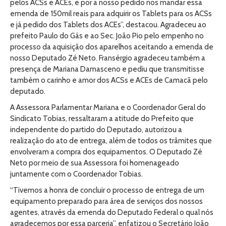
pelos ACSs e ACEs, e por a nosso pedido nos mandar essa
emenda de 150mil reais para adquirir os Tablets para os ACSs
e já pedido dos Tablets dos ACEs”, destacou. Agradeceu ao
prefeito Paulo do Gás e ao Sec. João Pio pelo empenho no
processo da aquisição dos aparelhos aceitando a emenda de
nosso Deputado Zé Neto. Fransérgio agradeceu também a
presença de Mariana Damasceno e pediu que transmitisse
também o carinho e amor dos ACSs e ACEs de Camacã pelo
deputado.
A Assessora Parlamentar Mariana e o Coordenador Geral do
Sindicato Tobias, ressaltaram a atitude do Prefeito que
independente do partido do Deputado, autorizou a
realização do ato de entrega, além de todos os trâmites que
envolveram a compra dos equipamentos. O Deputado Zé
Neto por meio de sua Assessora foi homenageado
juntamente com o Coordenador Tobias.
“Tivemos a honra de concluir o processo de entrega de um
equipamento preparado para área de serviços dos nossos
agentes, através da emenda do Deputado Federal o qual nós
agradecemos por essa parceria”, enfatizou o Secretário João