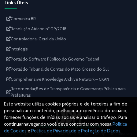
Links Úteis
Comunica BR
Resolução Atricon nº 09/2018
Controladoria-Geral da União
Interlegis
Portal do Software Público do Governo Federal
Portal do Tribunal de Contas do Mato Grosso do Sul
Comprehensive Knowledge Archive Network – CKAN
Recomendações de Transparência e Governança Pública para
Prefeituras
Este website utiliza cookies próprios e de terceiros a fim de
personalizar o conteúdo, melhorar a experiência do usuário,
fornecer funções de mídias sociais e analisar o tráfego. Para
continuar navegando você deve concordar com nossa
Política
IBDM - Plataforma GEDDOEM
de Cookies
e
Política de Privacidade e Proteção de Dados
.
2026 - Todos os direitos reservados. Prefeitura Municipal de Camacan