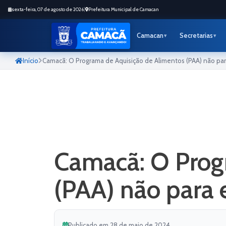
sexta-feira, 07 de agosto de 2026
|
Prefeitura Municipal de Camacan
Camacan
Secretarias
Início
Camacã: O Programa de Aquisição de Alimentos (PAA) não para
Camacã: O Prog
(PAA) não para 
Publicado em 28 de maio de 2024