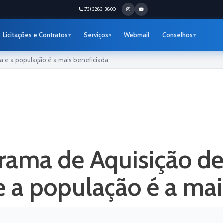
(73) 3283-3800
Licitações e Contratos
Serviços
Webmail
Conselhos
 e a população é a mais beneficiada.
rama de Aquisição de
e a população é a mai