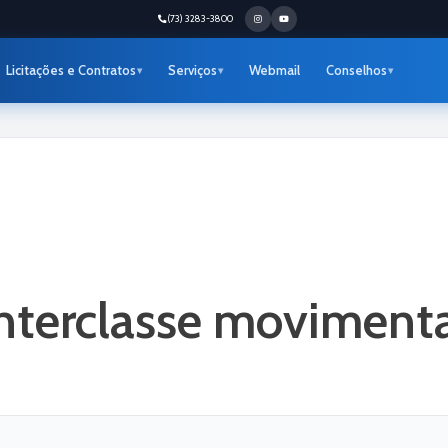
(73) 3283-3800
Licitações e Contratos
Serviços
Webmail
Conselhos
Interclasse movimen