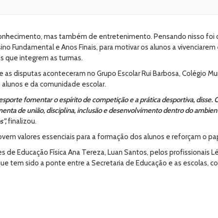
onhecimento, mas também de entretenimento. Pensando nisso foi qu
no Fundamental e Anos Finais, para motivar os alunos a vivenciarem 
os que integrem as turmas.
e as disputas aconteceram no Grupo Escolar Rui Barbosa, Colégio Mun
 alunos e da comunidade escolar.
esporte fomentar o espírito de competição e a prática desportiva, disse
enta de união, disciplina, inclusão e desenvolvimento dentro do ambient
s”,
finalizou.
ovem valores essenciais para a formação dos alunos e reforçam o p
de Educação Física Ana Tereza, Luan Santos, pelos profissionais Lél
ue tem sido a ponte entre a Secretaria de Educação e as escolas, co