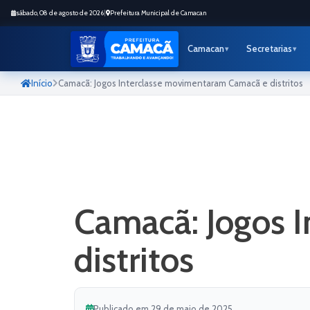
sábado, 08 de agosto de 2026
|
Prefeitura Municipal de Camacan
Camacan
Secretarias
Início
Camacã: Jogos Interclasse movimentaram Camacã e distritos
Camacã: Jogos 
distritos
Publicado em 29 de maio de 2025