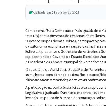
Publicado em 24 de julho de 2025
Com o tema “Mais Democracia, Mais Igualdade e Mais
feira (23) com a presença de centenas de mulheres 
O evento propôs debate sobre a participação políti
da autonomia econômica e inserção das mulheres n
Estiveram presentes o Secretário de Assistência Soc
representando o Governo do Estado Francileide Araújo
o Presidente da Câmara Municipal de Vereadores Sinh
O secretário de Assistência Social Rai de Panelinha
às mulheres, considerando os desafios e especificid
diferentes áreas e realidades, e através do conhecimen
A participação na conferência foi aberta a represen
Legislativo e Judiciário. Durante o encontro, teve
levando um pouco de humor e descontração, sobret
As palestras foram coordenadas pelas Advogadas Alb