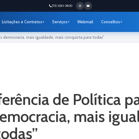
(73) 3283-3800
Licitações e Contratos
Serviços
Webmail
Conselhos
is democracia, mais igualdade, mais conquista para todas”
erência de Política p
democracia, mais igua
todas”