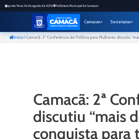
quinta-feira, 06 de agosto de 2026
|
Prefeitura Municipal de Camacan
Camacan
Secretarias
Início
Camacã: 2ª Conferência de Política para Mulheres discutiu “ma
Camacã: 2ª Conf
discutiu “mais 
conquista para 