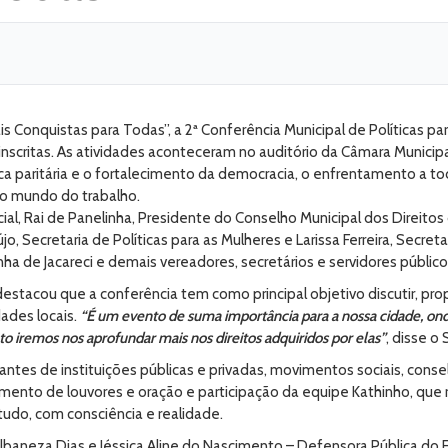
 Conquistas para Todas”, a 2ª Conferência Municipal de Políticas p
inscritas. As atividades aconteceram no auditório da Câmara Municip
ca paritária e o fortalecimento da democracia, o enfrentamento a t
o mundo do trabalho.
ial, Rai de Panelinha, Presidente do Conselho Municipal dos Direito
, Secretaria de Políticas para as Mulheres e Larissa Ferreira, Secret
a de Jacareci e demais vereadores, secretários e servidores público
 destacou que a conferência tem como principal objetivo discutir, pr
ades locais.
“É um evento de suma importância para a nossa cidade, onde
to iremos nos aprofundar mais nos direitos adquiridos por elas”
, disse o 
tantes de instituições públicas e privadas, movimentos sociais, conse
 momento de louvores e oração e participação da equipe Kathinho, qu
udo, com consciência e realidade.
aneza Dias e Jéssica Aline do Nascimento – Defensora Pública do Es