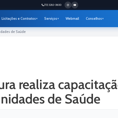
(73) 3283-3800
Licitações e Contratos
Serviços
Webmail
Conselhos
nidades de Saúde
ura realiza capacitaç
Unidades de Saúde