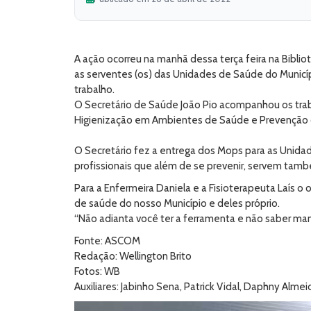
A ação ocorreu na manhã dessa terça feira na Bibli
as serventes (os) das Unidades de Saúde do Município
trabalho.
O Secretário de Saúde João Pio acompanhou os trabal
Higienização em Ambientes de Saúde e Prevenção d
O Secretário fez a entrega dos Mops para as Unida
profissionais que além de se prevenir, servem tamb
Para a Enfermeira Daniela e a Fisioterapeuta Laís o
de saúde do nosso Município e deles próprio.
“Não adianta você ter a ferramenta e não saber ma
Fonte: ASCOM
Redação: Wellington Brito
Fotos: WB
Auxiliares: Jabinho Sena, Patrick Vidal, Daphny Alme