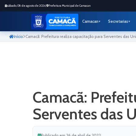
sábado, 08 de agosto de 2026
|
Prefeitura Municipal de Camacan
Camacan
Secretarias
Início
Camacã: Prefeitura realiza capacitação para Serventes das U
Camacã: Prefeit
Serventes das 
Publicado em 26 de abril de 2022