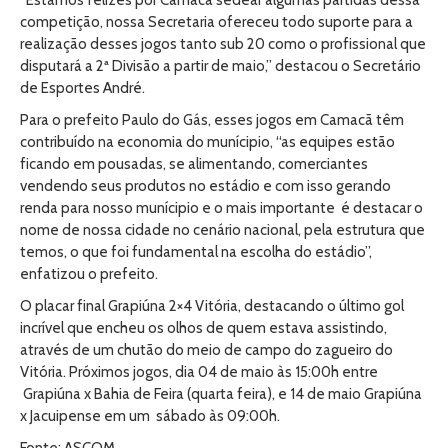
“Estamos felizes por Camacã sedear algumas partidas dessa
competição, nossa Secretaria ofereceu todo suporte para a
realização desses jogos tanto sub 20 como o profissional que
disputará a 2ª Divisão a partir de maio,” destacou o Secretário
de Esportes André.
Para o prefeito Paulo do Gás, esses jogos em Camacã têm
contribuído na economia do munícipio, “as equipes estão
ficando em pousadas, se alimentando, comerciantes
vendendo seus produtos no estádio e com isso gerando
renda para nosso munícipio e o mais importante é destacar o
nome de nossa cidade no cenário nacional, pela estrutura que
temos, o que foi fundamental na escolha do estádio”,
enfatizou o prefeito.
O placar final Grapiúna 2×4 Vitória, destacando o último gol
incrível que encheu os olhos de quem estava assistindo,
através de um chutão do meio de campo do zagueiro do
Vitória. Próximos jogos, dia 04 de maio às 15:00h entre
Grapiúna x Bahia de Feira (quarta feira), e 14 de maio Grapiúna
x Jacuipense em um sábado às 09:00h.