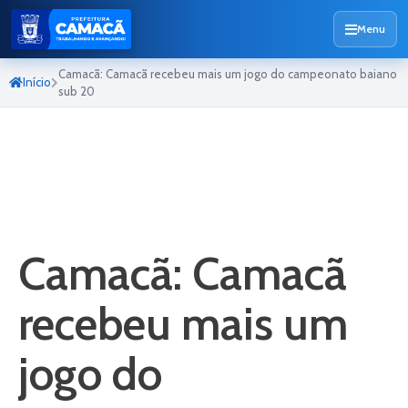
Menu
Camacã: Camacã recebeu mais um jogo do campeonato baiano
Início
sub 20
Camacã: Camacã
recebeu mais um
jogo do