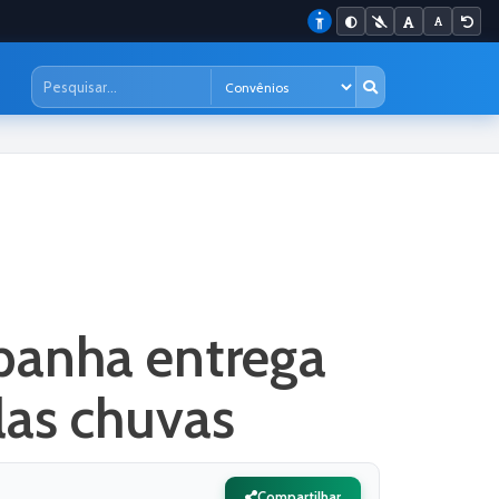
panha entrega
las chuvas
Compartilhar