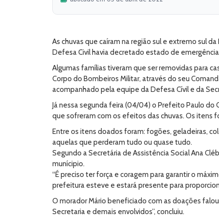
As chuvas que caíram na região sul e extremo sul da
Defesa Civil havia decretado estado de emergência e
Algumas famílias tiveram que ser removidas para ca
Corpo do Bombeiros Militar, através do seu Comandan
acompanhado pela equipe da Defesa Cívil e da Secre
Já nessa segunda feira (04/04) o Prefeito Paulo do
que sofreram com os efeitos das chuvas. Os itens fo
Entre os itens doados foram: fogões, geladeiras, co
aquelas que perderam tudo ou quase tudo.
Segundo a Secretária de Assistência Social Ana Cléb
munícipio.
“É preciso ter força e coragem para garantir o m
prefeitura esteve e estará presente para proporcio
O morador Mário beneficiado com as doações falou 
Secretaria e demais envolvidos”, concluiu.