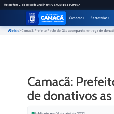
sexta-feira, 07 de agosto de 2026
|
Prefeitura Municipal de Camacan
Camacan
Secretarias
Início
Camacã: Prefeito Paulo do Gás acompanha entrega de donativo
Camacã: Prefei
de donativos as 
Publicado em 05 de abril de 2022