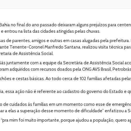
 Bahia no final do ano passado deixaram alguns prejuízos para centen
 entrou na lista das cidades atingidas pelas chuvas.
sas de parentes, amigos e outras em casas alugadas pela prefeitura
te Tenente-Coronel Manfredo Santana, realizou visita técnica para v
taria de Assistência Social.
 Gás juntamente com a equipe da Secretária de Assistência Social a
ram adquiridos com recursos doados pela ONG AVS Brasil, Petrobrás, P
lchões e cestas básicas. Ao todo cerca de 102 famílias afetadas pel
ia, essa ação não é referente ao cadastro do governo do Estado e qu
áximo de cuidados ás famílias em um momento como esse de emergên
nar a elas a superação desse momento de dificuldade” enfatizou a Se
“pra mim foi muito importante, porque ajudou a população, quero ag