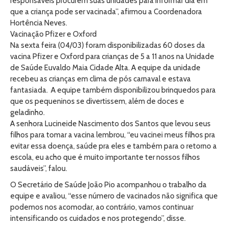
responsáveis procurem suas unidades para informar dia em
que a criança pode ser vacinada”, afirmou a Coordenadora
Hortência Neves.
Vacinação Pfizer e Oxford
Na sexta feira (04/03) foram disponibilizadas 60 doses da
vacina Pfizer e Oxford para crianças de 5 a 11 anos na Unidade
de Saúde Euvaldo Maia Cidade Alta. A equipe da unidade
recebeu as crianças em clima de pós carnaval e estava
fantasiada. A equipe também disponibilizou brinquedos para
que os pequeninos se divertissem, além de doces e
geladinho.
A senhora Lucineide Nascimento dos Santos que levou seus
filhos para tomar a vacina lembrou, “eu vacinei meus filhos pra
evitar essa doença, saúde pra eles e também para o retorno a
escola, eu acho que é muito importante ter nossos filhos
saudáveis”, falou.
O Secretário de Saúde João Pio acompanhou o trabalho da
equipe e avaliou, “esse número de vacinados não significa que
podemos nos acomodar, ao contrário, vamos continuar
intensificando os cuidados e nos protegendo”, disse.