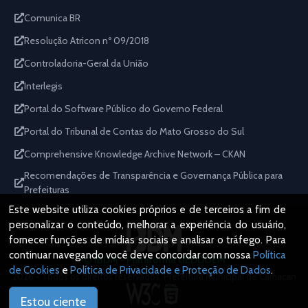
Comunica BR
Resolução Atricon nº 09/2018
Controladoria-Geral da União
Interlegis
Portal do Software Público do Governo Federal
Portal do Tribunal de Contas do Mato Grosso do Sul
Comprehensive Knowledge Archive Network – CKAN
Recomendações de Transparência e Governança Pública para
Prefeituras
Este website utiliza cookies próprios e de terceiros a fim de
personalizar o conteúdo, melhorar a experiência do usuário,
fornecer funções de mídias sociais e analisar o tráfego. Para
continuar navegando você deve concordar com nossa
Política
IBDM - Plataforma GEDDOEM
de Cookies
e
Política de Privacidade e Proteção de Dados
.
2026 - Todos os direitos reservados. Prefeitura Municipal de Camacan
Estou ciente