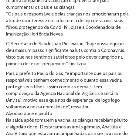
foram acompanhar a vacinação e aproveitaram para
cumprimentar os pais e as crianças.
“Os pais e responsáveis pelas crianças nos emocionaram pela
atitude do interesse em aderirem o desejo de vacinar seus
filhos, protegendo da Covid-19”, disse a Coordenadora de
Imunização Hortência Neves.
O Secretário de Saúde João Pio avaliou, “hoje nossa equipe
deu mais um passo significante na luta contra o Coronavírus,
visto que nos sentimos satisfeitos pelo dever cumprido na
primeira dose nos pequeninos”, finalizou.
Para o prefeito Paulo do Gás, “é importante que os pais ou
responsáveis tenham conhecimento o quanto essa vacina
protege seus filhos, assim como as demais, tem
comprovação da Agência Nacional de Vigilância Sanitária
(Anvisa), motivo esse que nos dá esperança de logo logo
voltarmos a nossa normalidade”, ressaltou.
Algodão doce e pirulito
Na saída após tomarem a vacina, as crianças recebiam pirulito
e algodão doce. Destacamos as irmãs gêmeas, Ana Júlia e
Ana Vitória que estavam acompanhadas da mãe. Já a mãe do