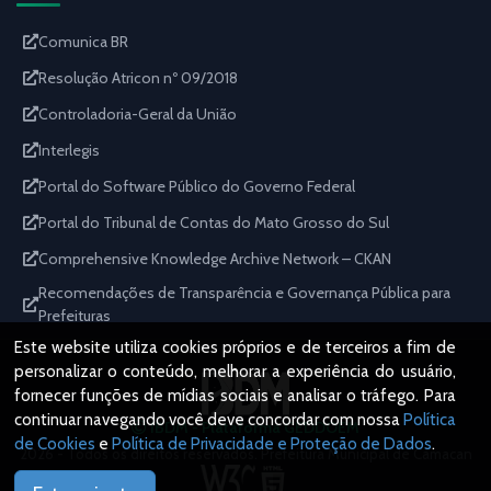
Comunica BR
Resolução Atricon nº 09/2018
Controladoria-Geral da União
Interlegis
Portal do Software Público do Governo Federal
Portal do Tribunal de Contas do Mato Grosso do Sul
Comprehensive Knowledge Archive Network – CKAN
Recomendações de Transparência e Governança Pública para
Prefeituras
Este website utiliza cookies próprios e de terceiros a fim de
personalizar o conteúdo, melhorar a experiência do usuário,
fornecer funções de mídias sociais e analisar o tráfego. Para
continuar navegando você deve concordar com nossa
Política
IBDM - Plataforma GEDDOEM
de Cookies
e
Política de Privacidade e Proteção de Dados
.
2026 - Todos os direitos reservados. Prefeitura Municipal de Camacan