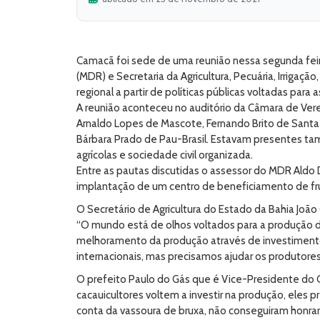
Camacã foi sede de uma reunião nessa segunda feira
(MDR) e Secretaria da Agricultura, Pecuária, Irrigaç
regional a partir de políticas públicas voltadas pa
A reunião aconteceu no auditório da Câmara de Vere
Arnaldo Lopes de Mascote, Fernando Brito de Santa L
Bárbara Prado de Pau-Brasil. Estavam presentes tamb
agrícolas e sociedade civil organizada.
Entre as pautas discutidas o assessor do MDR Aldo 
implantação de um centro de beneficiamento de fru
O Secretário de Agricultura do Estado da Bahia João
“O mundo está de olhos voltados para a produção d
melhoramento da produção através de investiment
internacionais, mas precisamos ajudar os produtores
O prefeito Paulo do Gás que é Vice-Presidente do 
cacauicultores voltem a investir na produção, eles p
conta da vassoura de bruxa, não conseguiram honrar 