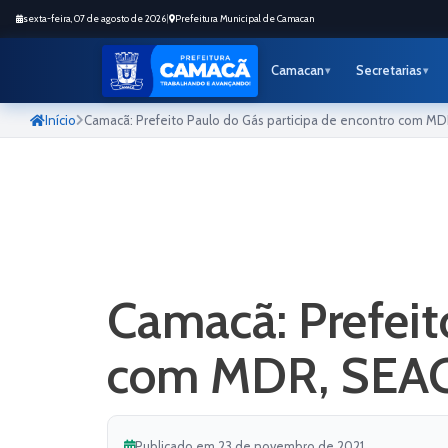
sexta-feira, 07 de agosto de 2026
|
Prefeitura Municipal de Camacan
Camacan
Secretarias
Início
Camacã: Prefeito Paulo do Gás participa de encontro com MD
Camacã: Prefeit
com MDR, SEAG
Publicado em 23 de novembro de 2021