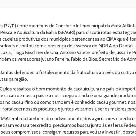
 (22/11) entre membros do Consórcio Intermunicipal da Mata Atlânti
ão, Pesca e Aquicultura da Bahia (SEAGRI) para discutir rotas estratég
ra as cadeias produtivas dos municípios pertencentes ao CIMA que é 
adores e contou com a presença do assessor do MDR Aldo Dantas, do
uzia, Tiago Birschner de Una, Antônio Valete prefeito de Jussari e P
ém os vereadores Juliano Ferreira, Fábio da Bios, Secretário de Admi
Dantas defendeu o fortalecimento da fruticultura através do cultiv
tas na região.
 Carlos ressaltou o bom momento da cacauicultura no país e a import
e cacau de nosso país e a nossa região ainda é uma grande produto
os no cacau-fino ou como também é conhecido cacau gourmet, noss
, fortalecer nossos produtos e juntos voltamos a ser os maiores prod
CIMA lembrou também do endividamento dos agricultores e pediu um 
recisam voltar a ter crédito, precisamos buscar junto às esferas Fed
seus compromissos, consigam recursos para voltar a investir”, desta