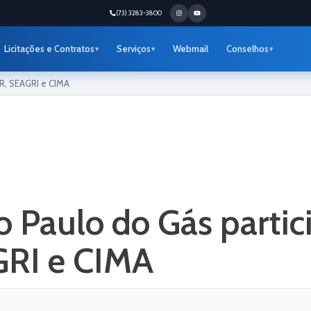
(73) 3283-3800
Licitações e Contratos
Serviços
Webmail
Conselhos
R, SEAGRI e CIMA
o Paulo do Gás partic
RI e CIMA