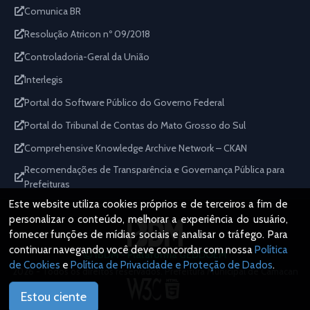
Comunica BR
Resolução Atricon nº 09/2018
Controladoria-Geral da União
Interlegis
Portal do Software Público do Governo Federal
Portal do Tribunal de Contas do Mato Grosso do Sul
Comprehensive Knowledge Archive Network – CKAN
Recomendações de Transparência e Governança Pública para
Prefeituras
Este website utiliza cookies próprios e de terceiros a fim de
personalizar o conteúdo, melhorar a experiência do usuário,
fornecer funções de mídias sociais e analisar o tráfego. Para
continuar navegando você deve concordar com nossa
Política
IBDM - Plataforma GEDDOEM
de Cookies
e
Política de Privacidade e Proteção de Dados
.
2026 - Todos os direitos reservados. Prefeitura Municipal de Camacan
Estou ciente