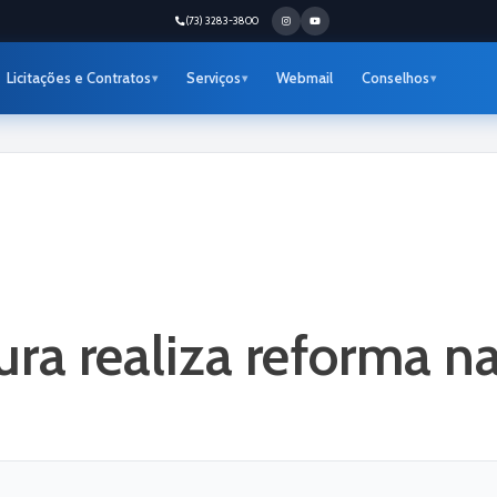
(73) 3283-3800
Licitações e Contratos
Serviços
Webmail
Conselhos
ura realiza reforma n