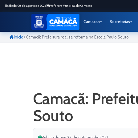
sábado, 08 de agosto de 2026
|
Prefeitura Municipal de Camacan
Camacan
Secretarias
Início
Camacã: Prefeitura realiza reforma na Escola Paulo Souto
Camacã: Prefeit
Souto
Publicado em 27 de outubro de 2021