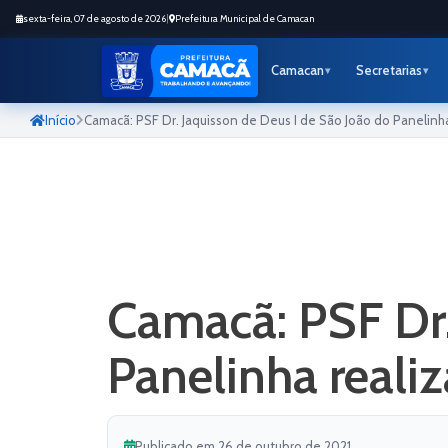
sexta-feira, 07 de agosto de 2026
|
Prefeitura Municipal de Camacan
Camacan
Secretarias
Início
Camacã: PSF Dr. Jaquisson de Deus I de São João do Panelinha
Camacã: PSF Dr.
Panelinha reali
Publicado em 26 de outubro de 2021