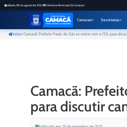
sábado, 08 de agosto de 2026
|
Prefeitura Municipal de Camacan
Camacan
Secretarias
Início
Camacã: Prefeito Paulo do Gás se reúne com a CDL para discu
Camacã: Prefeit
para discutir c
Publicado em 23 de setembro de 2021