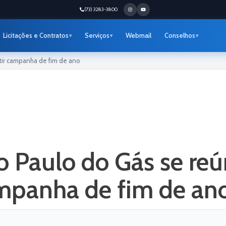
(73) 3283-3800
Licitações e Contratos
Serviços
Webmail
Conselhos
tir campanha de fim de ano
o Paulo do Gás se re
ampanha de fim de an