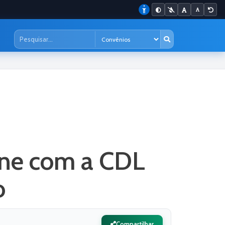
úne com a CDL
o
Compartilhar