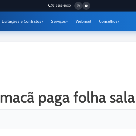
(73) 3283-3800
Licitações e Contratos
Serviços
Webmail
Conselhos
amacã paga folha sala