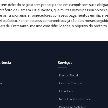
os, tem deixado os gestores preocupados em cumprir com suas obrigaçõ
o prefeito de Camacã Oziel Bastos, que muitas vezes passou noites 
xar os funcionários e fornecedores com seus pagamentos em dia e 
o público, honrando seus compromissos. Já são dois meses seguidos 
iberada. Entretanto, mesmo com dificuldades, o objetivo do prefeit
rência
Serviços
Diário Oficial
a
Contra-Cheque
Ouvidoria
Nota Fiscal Eletrônica
Processo Seletivo