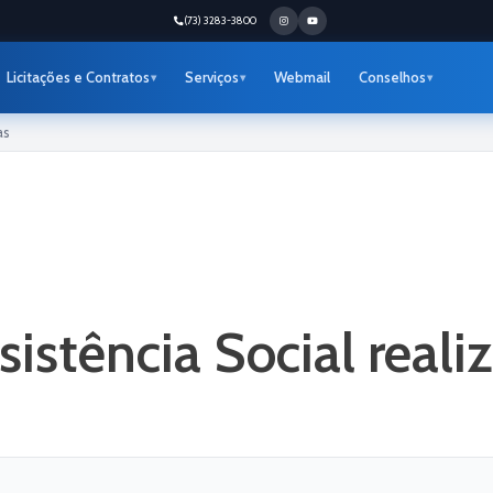
(73) 3283-3800
Licitações e Contratos
Serviços
Webmail
Conselhos
as
sistência Social reali