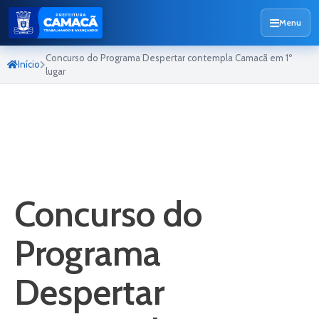
Menu
Concurso do Programa Despertar contempla Camacã em 1º
Início
lugar
Concurso do
Programa
Despertar