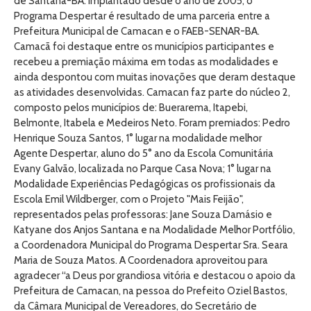
de Santana-BA. Implantado desde o ano de 2005, o
Programa Despertar é resultado de uma parceria entre a
Prefeitura Municipal de Camacan e o FAEB-SENAR-BA.
Camacã foi destaque entre os municípios participantes e
recebeu a premiação máxima em todas as modalidades e
ainda despontou com muitas inovações que deram destaque
as atividades desenvolvidas. Camacan faz parte do núcleo 2,
composto pelos municípios de: Buerarema, Itapebi,
Belmonte, Itabela e Medeiros Neto. Foram premiados: Pedro
Henrique Souza Santos, 1° lugar na modalidade melhor
Agente Despertar, aluno do 5° ano da Escola Comunitária
Evany Galvão, localizada no Parque Casa Nova; 1° lugar na
Modalidade Experiências Pedagógicas os profissionais da
Escola Emil Wildberger, com o Projeto "Mais Feijão",
representados pelas professoras: Jane Souza Damásio e
Katyane dos Anjos Santana e na Modalidade Melhor Portfólio,
a Coordenadora Municipal do Programa Despertar Sra. Seara
Maria de Souza Matos. A Coordenadora aproveitou para
agradecer “a Deus por grandiosa vitória e destacou o apoio da
Prefeitura de Camacan, na pessoa do Prefeito Oziel Bastos,
da Câmara Municipal de Vereadores, do Secretário de