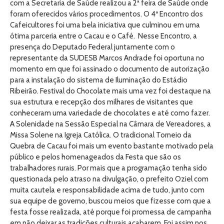
com a Secretaria de Saúde realizou a 2ª feira de Saúde onde
foram oferecidos vários procedimentos. O 4º Encontro dos
Cafeicultores foi uma bela iniciativa que culminou em uma
ótima parceria entre o Cacau e o Café. Nesse Encontro, a
presença do Deputado Federal juntamente com o
representante da SUDESB Marcos Andrade foi oportuna no
momento em que foi assinado o documento de autorização
para a instalação do sistema de Iluminação do Estádio
Ribeirão. Festival do Chocolate mais uma vez foi destaque na
sua estrutura e recepção dos milhares de visitantes que
conheceram uma variedade de chocolates e até como fazer.
A Solenidade na Sessão Especial na Câmara de Vereadores, a
Missa Solene na Igreja Católica. O tradicional Torneio da
Quebra de Cacau foi mais um evento bastante motivado pela
público e pelos homenageados da Festa que são os
trabalhadores rurais. Por mais que a programação tenha sido
questionada pelo atraso na divulgação, o prefeito Oziel com
muita cautela e responsabilidade acima de tudo, junto com
sua equipe de governo, buscou meios que fizesse com que a
festa fosse realizada, até porque foi promessa de campanha
em não deixar as tradições culturais acabarem. Foi assim nos