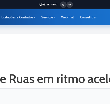
(73) 3283-3800
Licitações e Contratos
Serviços
Webmail
Conselhos
e Ruas em ritmo acel