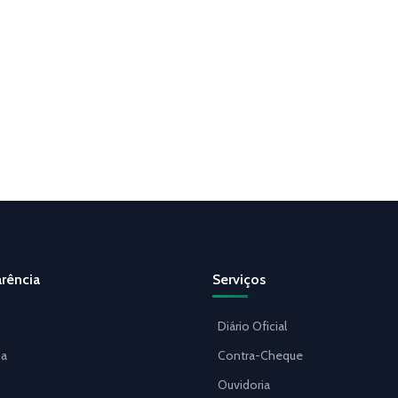
rência
Serviços
Diário Oficial
a
Contra-Cheque
Ouvidoria