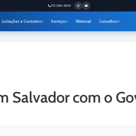
(73) 3283-3800
Licitações e Contratos
Serviços
Webmail
Conselhos
em Salvador com o G