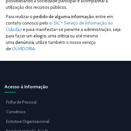
possibilitando à sociedade participar e acompanhar a
utilização dos recursos públicos.
Para realizar o
pedido de alguma informação
, entre em
contato conosco pelo
e-SIC – Serviço de Informação ao
Cidadão
e para manifestar-se perante a administração, seja
para fazer um
elogio
, uma
crítica
ou até mesmo
uma
denúncia
, utilize também o nosso serviço
de
OUVIDORIA
.
Acesso à Informação
Folha de Pessoal
Convênios
Estrutura Organizacional