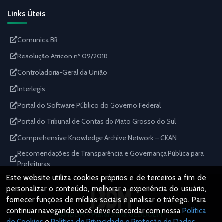
Links Úteis
Comunica BR
Resolução Atricon nº 09/2018
Controladoria-Geral da União
Interlegis
Portal do Software Público do Governo Federal
Portal do Tribunal de Contas do Mato Grosso do Sul
Comprehensive Knowledge Archive Network – CKAN
Recomendações de Transparência e Governança Pública para
Prefeituras
Este website utiliza cookies próprios e de terceiros a fim de
personalizar o conteúdo, melhorar a experiência do usuário,
fornecer funções de mídias sociais e analisar o tráfego. Para
continuar navegando você deve concordar com nossa
Política
IBDM - Plataforma GEDDOEM
de Cookies
e
Política de Privacidade e Proteção de Dados
.