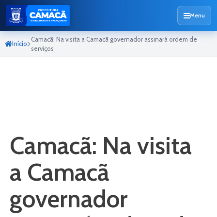
Menu
Camacã: Na visita a Camacã governador assinará ordem de
Início
serviços
Camacã: Na visita
a Camacã
governador