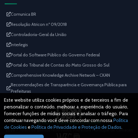
Comunica BR
Resolução Atricon nº 09/2018
Controladoria-Geral da União
Interlegis
Portal do Software Público do Governo Federal
Portal do Tribunal de Contas do Mato Grosso do Sul
Comprehensive Knowledge Archive Network – CKAN
Recomendações de Transparência e Governança Pública para
Prefeituras
Este website utiliza cookies próprios e de terceiros a fim de
personalizar o conteúdo, melhorar a experiência do usuário,
fornecer funções de mídias sociais e analisar o tráfego. Para
continuar navegando você deve concordar com nossa
Política
IBDM - Plataforma GEDDOEM
de Cookies
e
Política de Privacidade e Proteção de Dados
.
2026 - Todos os direitos reservados. Prefeitura Municipal de Camacan