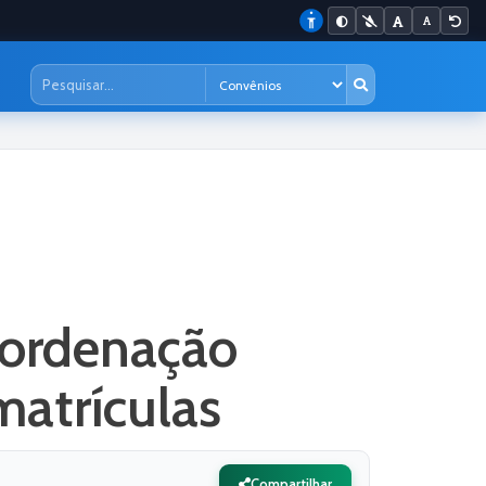
oordenação
matrículas
Compartilhar