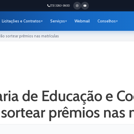
(73) 3283-3800
Licitações e Contratos
Serviços
Webmail
Conselhos
o sortear prêmios nas matrículas
aria de Educação e C
sortear prêmios nas 