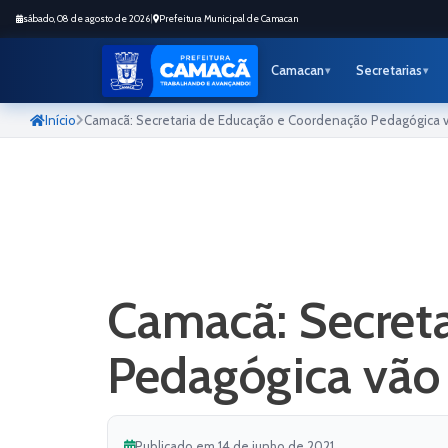
sábado, 08 de agosto de 2026
|
Prefeitura Municipal de Camacan
Camacan
Secretarias
Início
Camacã: Secretaria de Educação e Coordenação Pedagógica vã
Camacã: Secret
Pedagógica vão 
Publicado em 14 de junho de 2021