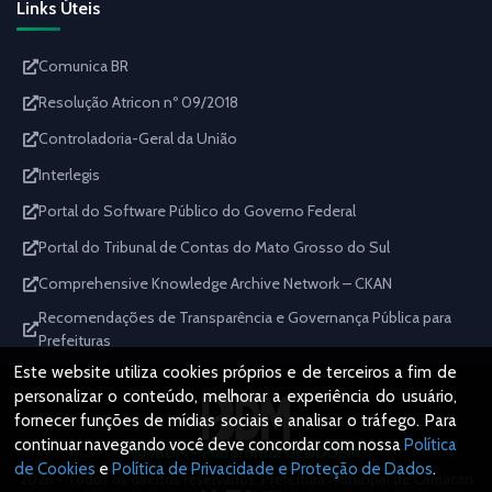
Links Úteis
Comunica BR
Resolução Atricon nº 09/2018
Controladoria-Geral da União
Interlegis
Portal do Software Público do Governo Federal
Portal do Tribunal de Contas do Mato Grosso do Sul
Comprehensive Knowledge Archive Network – CKAN
Recomendações de Transparência e Governança Pública para
Prefeituras
Este website utiliza cookies próprios e de terceiros a fim de
personalizar o conteúdo, melhorar a experiência do usuário,
fornecer funções de mídias sociais e analisar o tráfego. Para
continuar navegando você deve concordar com nossa
Política
IBDM - Plataforma GEDDOEM
de Cookies
e
Política de Privacidade e Proteção de Dados
.
2026 - Todos os direitos reservados. Prefeitura Municipal de Camacan