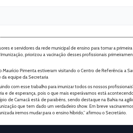
'''''''''''''''''''''''''''''''''''''''''''''''''''''''''''''''''''''''''''''''''''''''''''''''''''''''''''''''''''''''''''''''''''''''''''''''''''''
sores e servidores da rede municipal de ensino para tomar a primeira
munização, priorizou a vacinação desses profissionais primeirament
 Maurício Pimenta estiveram visitando o Centro de Referência a Saúd
da equipe da Secretaria
ndo com esse trabalho para imunizar todos os nossos profissionais”,
gria e de esperança, pois o que mais esperávamos está acontecendo
cípio de Camacã está de parabéns, sendo destaque na Bahia na agil
munização que tem dado um verdadeiro show. Em breve vacinaremos d
izada iremos mudar para o ensino híbrido,” afirmou o Secretário.