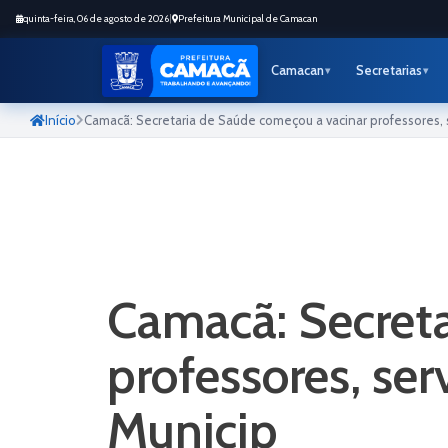
quinta-feira, 06 de agosto de 2026
|
Prefeitura Municipal de Camacan
Camacan
Secretarias
Início
Camacã: Secretaria de Saúde começou a vacinar professores, 
Camacã: Secreta
professores, ser
Municip