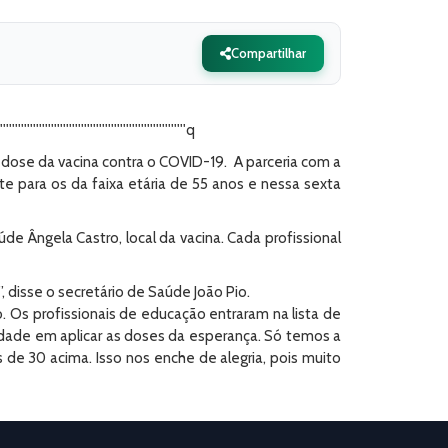
Compartilhar
''''''''''''''''''''''''''''''''''''''''''''''''''''''''''''''''q
 dose da vacina contra o COVID-19. A parceria com a
e para os da faixa etária de 55 anos e nessa sexta
e Ângela Castro, local da vacina. Cada profissional
 disse o secretário de Saúde João Pio.
. Os profissionais de educação entraram na lista de
idade em aplicar as doses da esperança. Só temos a
e 30 acima. Isso nos enche de alegria, pois muito