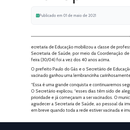
Publicado em 01 de maio de 2021
''''''''''''''''''''''''''''''''''''''''''''''''''''''''''''''''''''''''''''''''''''''''''''''''''''''''''''''''
ecretaria de Educação mobilizou a classe de profes
Secretaria de Saúde, por meio da Coordenação de I
feira (30/04) foi a vez dos 40 anos acima.
O prefeito Paulo do Gás e o Secretário de Educação
vacinado ganhou uma lembrancinha carinhosamente 
“Essa é uma grande conquista e continuaremos segui
O Secretário explicou, “esses dias têm sido de ale
prioridade e já começaram a ser vacinados. O muni
agradecer a Secretaria de Saúde, ao pessoal da i
em breve quando toda a rede estiver vacinada e imun