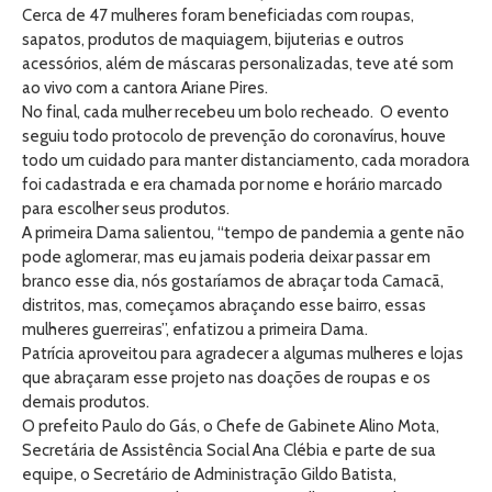
Cerca de 47 mulheres foram beneficiadas com roupas,
sapatos, produtos de maquiagem, bijuterias e outros
acessórios, além de máscaras personalizadas, teve até som
ao vivo com a cantora Ariane Pires.
No final, cada mulher recebeu um bolo recheado. O evento
seguiu todo protocolo de prevenção do coronavírus, houve
todo um cuidado para manter distanciamento, cada moradora
foi cadastrada e era chamada por nome e horário marcado
para escolher seus produtos.
A primeira Dama salientou, “tempo de pandemia a gente não
pode aglomerar, mas eu jamais poderia deixar passar em
branco esse dia, nós gostaríamos de abraçar toda Camacã,
distritos, mas, começamos abraçando esse bairro, essas
mulheres guerreiras”, enfatizou a primeira Dama.
Patrícia aproveitou para agradecer a algumas mulheres e lojas
que abraçaram esse projeto nas doações de roupas e os
demais produtos.
O prefeito Paulo do Gás, o Chefe de Gabinete Alino Mota,
Secretária de Assistência Social Ana Clébia e parte de sua
equipe, o Secretário de Administração Gildo Batista,