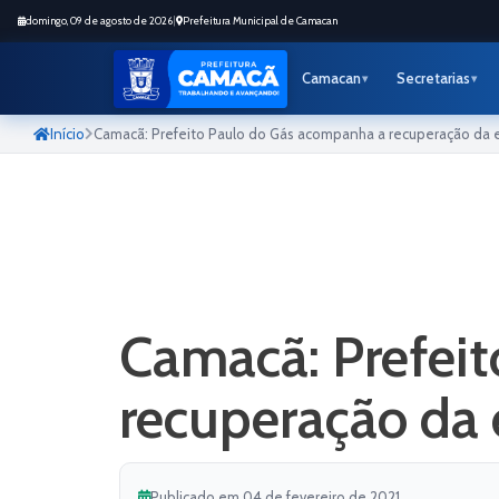
domingo, 09 de agosto de 2026
|
Prefeitura Municipal de Camacan
Camacan
Secretarias
Início
Camacã: Prefeito Paulo do Gás acompanha a recuperação da 
Camacã: Prefei
recuperação da 
Publicado em 04 de fevereiro de 2021