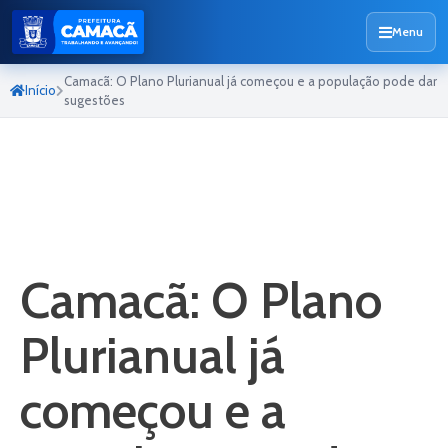
Menu
Camacã: O Plano Plurianual já começou e a população pode dar
Início
sugestões
Camacã: O Plano
Plurianual já
começou e a