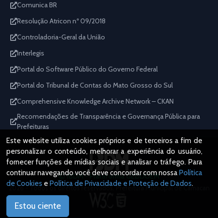
Comunica BR
Resolução Atricon nº 09/2018
Controladoria-Geral da União
Interlegis
Portal do Software Público do Governo Federal
Portal do Tribunal de Contas do Mato Grosso do Sul
Comprehensive Knowledge Archive Network – CKAN
Recomendações de Transparência e Governança Pública para
Prefeituras
Este website utiliza cookies próprios e de terceiros a fim de
personalizar o conteúdo, melhorar a experiência do usuário,
fornecer funções de mídias sociais e analisar o tráfego. Para
continuar navegando você deve concordar com nossa
Política
IBDM - Plataforma GEDDOEM
de Cookies
e
Política de Privacidade e Proteção de Dados
.
2026 - Todos os direitos reservados. Prefeitura Municipal de Camacan
Estou ciente