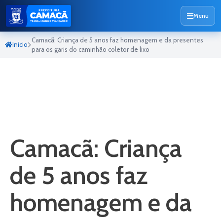
Menu
Camacã: Criança de 5 anos faz homenagem e da presentes
Início
para os garis do caminhão coletor de lixo
Camacã: Criança
de 5 anos faz
homenagem e da