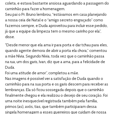
coleta, e estava bastante ansiosa aguardando a passagem do
caminhão para fazer a homenagem.
Seu pai o Pr. Bruno lembrou, “estávamos em casa planejando
a nossa ceia de Natal e o “amigo secreto engraçado” como
fazemos sempre, e Duda aproveitou para incluir esse pedido,
já que a equipe da limpeza tem o mesmo carinho por ela”,
disse.
"Desde menor que ela ama ir para porta e dar tchau para eles,
quando agente demora de abrir a porta ela chora,” comentou
a mãe Nívia. Segundo Nívia, toda vez que o caminhão passa
na rua, um dos garis, Ivan, diz que a ama, para a felicidade de
Duda.
Foi uma atitude de amor”, completou a mãe.
Nas imagens é possível ver a satisfação de Duda quando o
caminhão para na sua porta e os garis descem para receber as
lembranças. Ela só ficou sossegada depois que o caminhão
finalmente chegou e ela realizou o desejo de seu coração. Foi
uma noite inesquecível registrada também pela família,
primos (as), avós, tias, que também participaram dessa
singela homenagem a esses guerreiros que cuidam de nossa