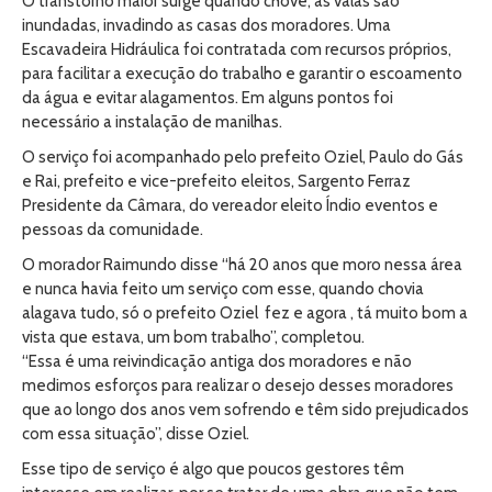
O transtorno maior surge quando chove, as valas são
inundadas, invadindo as casas dos moradores. Uma
Escavadeira Hidráulica foi contratada com recursos próprios,
para facilitar a execução do trabalho e garantir o escoamento
da água e evitar alagamentos. Em alguns pontos foi
necessário a instalação de manilhas.
O serviço foi acompanhado pelo prefeito Oziel, Paulo do Gás
e Rai, prefeito e vice-prefeito eleitos, Sargento Ferraz
Presidente da Câmara, do vereador eleito Índio eventos e
pessoas da comunidade.
O morador Raimundo disse “há 20 anos que moro nessa área
e nunca havia feito um serviço com esse, quando chovia
alagava tudo, só o prefeito Oziel fez e agora , tá muito bom a
vista que estava, um bom trabalho”, completou.
“Essa é uma reivindicação antiga dos moradores e não
medimos esforços para realizar o desejo desses moradores
que ao longo dos anos vem sofrendo e têm sido prejudicados
com essa situação”, disse Oziel.
Esse tipo de serviço é algo que poucos gestores têm