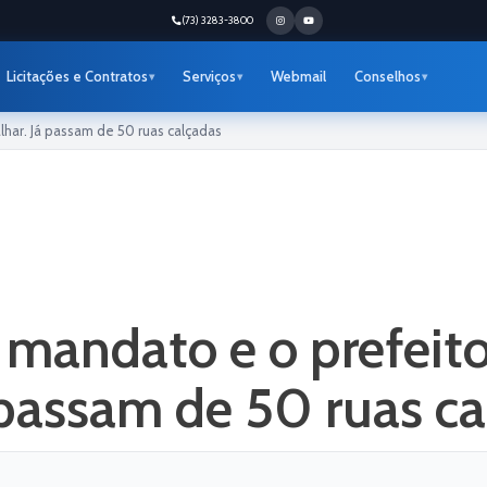
(73) 3283-3800
Licitações e Contratos
Serviços
Webmail
Conselhos
har. Já passam de 50 ruas calçadas
mandato e o prefeito
á passam de 50 ruas c