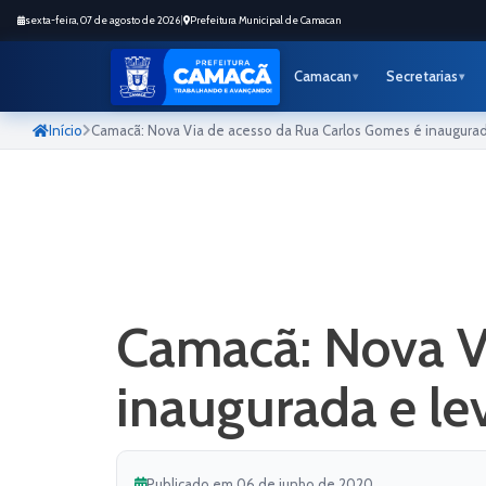
sexta-feira, 07 de agosto de 2026
|
Prefeitura Municipal de Camacan
Camacan
Secretarias
Início
Camacã: Nova Via de acesso da Rua Carlos Gomes é inaugura
Camacã: Nova V
inaugurada e le
Publicado em 06 de junho de 2020