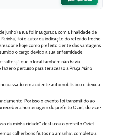
 junho) a rua foi inaugurada com a finalidade de
Farinha) foi o autor da indicação do referido trecho
vereador e hoje como prefeito ciente das vantagens
 assumido o cargo devido a sua enfermidade.
assaltos já que o local também não havia
 fazer o percurso para ter acesso a Praça Mário
 ano passado em acidente automobilístico e deixou
anciamento. Por isso o evento foi transmitido ao
foi receber a homenagem do prefeito Oziel, do vice-
so da minha cidade”, destacou o prefeito Oziel.
emos colher bons frutos no amanhã”, completou.