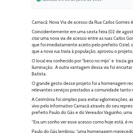
Camacã: Nova Via de acesso da Rua Carlos Gomes é
Coincidentemente em uma sexta feira (02 de agosto)
criar uma nova via de acesso entre as ruas Carlos Go
que foi imediatamente aceito pelo prefeito Oziel, 
que a nova rua traria à população, aprovou o projet
O local era conhecido por “beco no mijo” e trazia 
iluminação. A outra vantagem dessa via foi encurtar
Batista.
O grande gesto desse projeto foi a homenagem rece
relevantes serviços prestados a comunidade tanto na
A Cerimônia foi simples para evitar aglomerações, a
vivo pelo Informativo Camacã através do seu repres
prefeito Paulo do Gás e do Vereador Vaguinho, uma 
“Era um sonho ver esse acesso como hoje está, é mo
Paulo do Gás lembrou, “uma homenagem merecedora,