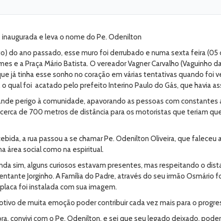
 inaugurada e leva o nome do Pe. Odenilton
 do ano passado, esse muro foi derrubado e numa sexta feira (05 de
mes e a Praça Mário Batista. O vereador Vagner Carvalho (Vaguinho da 
que já tinha esse sonho no coração em várias tentativas quando foi 
o, o qual foi acatado pelo prefeito Interino Paulo do Gás, que havia
grande perigo à comunidade, apavorando as pessoas com constantes 
 cerca de 700 metros de distância para os motoristas que teriam que
bida, a rua passou a se chamar Pe. Odenilton Oliveira, que faleceu
 área social como na espiritual.
inda sim, alguns curiosos estavam presentes, mas respeitando o dist
entante Jorginho. A Família do Padre, através do seu irmão Osmário 
placa foi instalada com sua imagem.
tivo de muita emoção poder contribuir cada vez mais para o progres
 convivi com o Pe. Odenilton, e sei que seu legado deixado, poder