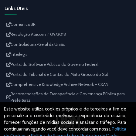
Links Úteis
Comunica BR
Resolução Atricon nº 09/2018
Controladoria-Geral da União
Interlegis
Portal do Software Público do Governo Federal
Portal do Tribunal de Contas do Mato Grosso do Sul
Comprehensive Knowledge Archive Network – CKAN
Recomendações de Transparência e Governança Pública para
Prefeituras
Este website utiliza cookies próprios e de terceiros a fim de
personalizar o conteúdo, melhorar a experiência do usuário,
fornecer funções de mídias sociais e analisar o tráfego. Para
continuar navegando você deve concordar com nossa
Política
IBDM - Plataforma GEDDOEM
de Cookies
e
Política de Privacidade e Proteção de Dados
.